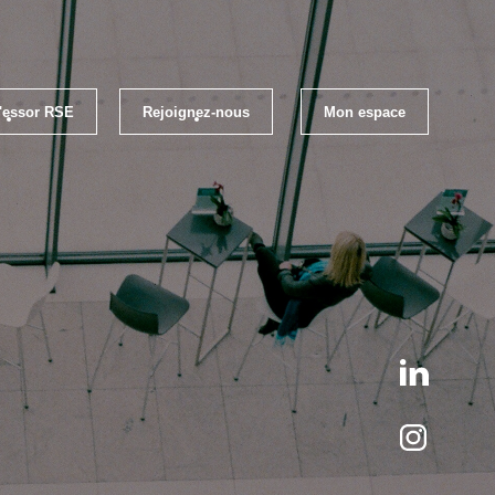
l'essor RSE
Rejoignez-nous
Mon espace
loi
Les évènements RSE Occitanie
els RSE
Qui sommes-nous ?
ratiques RSE
S'inscrire