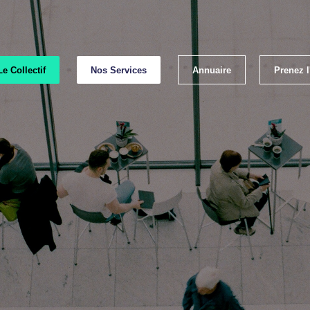
Le Collectif
Nos Services
Annuaire
Prenez 
Emp
Les lab
Les bonnes p