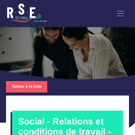
Aller
au
contenu
principal
Retour à la liste
Social - Relations et
conditions de travail -