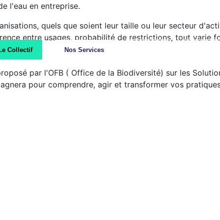
de l'eau en entreprise.
nisations, quels que soient leur taille ou leur secteur d'ac
urrence entre usages, probabilité de restrictions, tout varie 
Le Collectif
Nos Services
Annuaire
Prenez 
posé par l'OFB ( Office de la Biodiversité) sur les Soluti
pagnera pour comprendre, agir et transformer vos pratique
Emp
Les lab
Les bonnes p