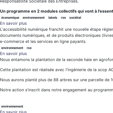
Responsabilité Sociétale des Entreprises.
Durable
Un programme en 2 modules collectifs qui vont à l'essenti
économique
environnement
labels
rse
sociétal
En savoir plus
sur
L'accessibilité numérique franchit une nouvelle étape régle
Formation
documents numériques, et de produits électroniques (livres
exclusive
e-commerce et les services en ligne payants.
:
Comprendre
environnement
rse
En savoir plus
la
sur
Nous entamons la plantation de la seconde haie en agrofores
RSE,
Accessibilité
construire
numérique
Cette plantation est réalisée avec l'ingénierie de la scop 
et
:
déployer
nouvelles
Nous aurons planté plus de 88 arbres sur une parcelle de 
sa
obligations
Notre action s'inscrit dans notre engagement au programme 
stratégie
pour
les
sites
environnement
webs
En savoir plus
sur