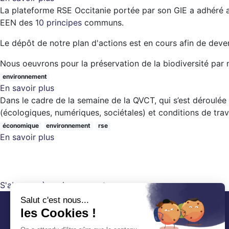
à
La plateforme RSE Occitanie portée par son GIE a adhéré a
Plantation
partir
EEN des
10 principes
en
communs.
de
agroforesterie
juin
Le dépôt de notre plan d'actions est en cours afin de deven
au
2025
jardin
Nous oeuvrons pour la préservation de la biodiversité par n
RSE
environnement
Occitanie
En savoir plus
sur
Dans le cadre de la semaine de la QVCT, qui s’est déroulée 
La
(écologiques, numériques, sociétales) et conditions de trava
plateforme
RSE
économique
environnement
rse
En savoir plus
Occitanie
sur
adhère
Retour
Pagination
au
sur
programme
la
S'abonner à environnement
"Entreprise
semaine
engagée
de
pour
la
la
QVCT