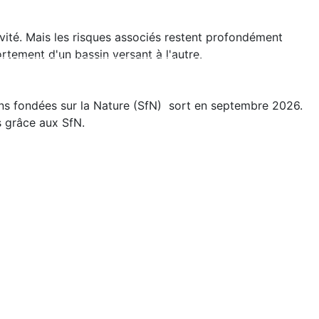
tivité. Mais les risques associés restent profondément
fortement d'un bassin versant à l'autre.
l'essor RSE
Rejoignez-nous
Mon espace
ons fondées sur la Nature (SfN) sort en septembre 2026.
s grâce aux SfN.
loi
Les évènements RSE Occitanie
els RSE
Qui sommes-nous ?
ratiques RSE
S'inscrire