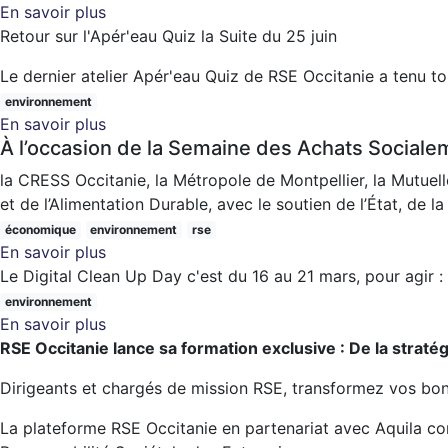
En savoir plus
sur
Retour sur l'Apér'eau Quiz la Suite du 25 juin
MOOC
«
Le dernier atelier Apér'eau Quiz de RSE Occitanie a tenu to
S'adapter
environnement
au
En savoir plus
sur
changement
À l’occasion de la Semaine des Achats Social
Retour
climatique
sur
la CRESS Occitanie, la Métropole de Montpellier, la Mutue
avec
l'atelier
et de l’Alimentation Durable, avec le soutien de l’État, de 
les
au
Solutions
économique
environnement
rse
jardin
En savoir plus
fondées
sur
RSE
Le Digital Clean Up Day c'est du 16 au 21 mars, pour agir :
sur
Rencontre
Occitanie
la
Acheteurs/Fournisseurs
environnement
En savoir plus
Nature
-
sur
RSE Occitanie lance sa formation exclusive : De la stratégi
»
Filières
Digital
Numérique
Clean
Dirigeants et chargés de mission RSE, transformez vos bon
Responsable
up
&
Day
La plateforme RSE Occitanie en partenariat avec Aquila con
Alimentation
2026